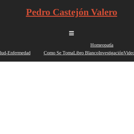
Pedro Castejón Valero
Alternar
menú
Homeopatía
lud-Enfermedad
Como Se Toma
Libro Blanco
Investigación
Video