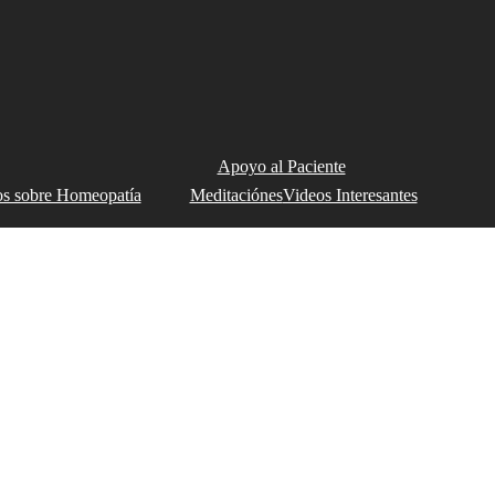
Apoyo al Paciente
s sobre Homeopatía
Meditaciónes
Videos Interesantes