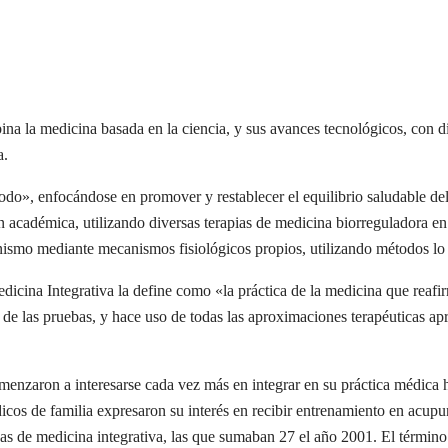
na la medicina basada en la ciencia, y sus avances tecnológicos, con di
a.
todo», enfocándose en promover y restablecer el equilibrio saludable de
 académica, utilizando diversas terapias de medicina biorreguladora en 
anismo mediante mecanismos fisiológicos propios, utilizando métodos l
ina Integrativa la define como «la práctica de la medicina que reafirma
de las pruebas, y hace uso de todas las aproximaciones terapéuticas apr
nzaron a interesarse cada vez más en integrar en su práctica médica h
cos de familia expresaron su interés en recibir entrenamiento en acupu
cas de medicina integrativa, las que sumaban 27 el año 2001. El términ